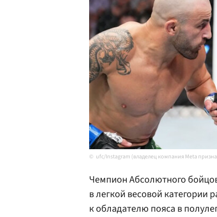
ufc/Instagram (владелец компания Meta призн
Чемпион Абсолютного бойцов
в легкой весовой категории р
к обладателю пояса в полуле