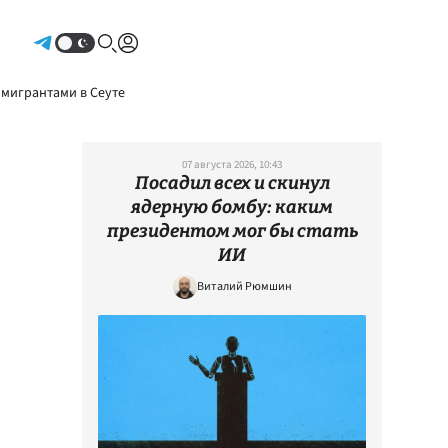
Авторизоваться
 мигрантами в Сеуте
07 августа 2026, 10:43
Посадил всех и скинул
ядерную бомбу: каким
президентом мог бы стать
ИИ
Виталий Рюмшин