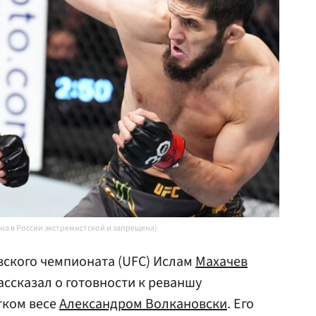
ана в России экстремистской и запрещена)
ского чемпионата (UFC) Ислам
Махачев
ассказал о готовности к реваншу
гком весе
Александром Волкановски
. Его