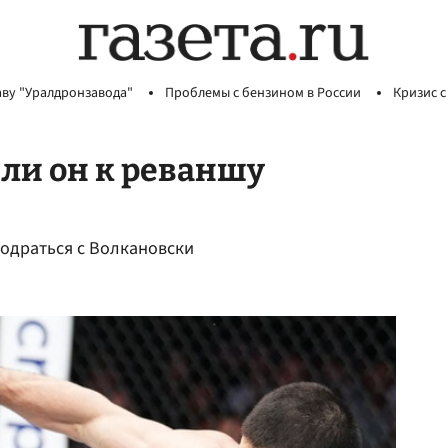
аву "Уралдронзавода"
Проблемы с бензином в России
Кризис с
 ли он к реваншу
подраться с Волкановски