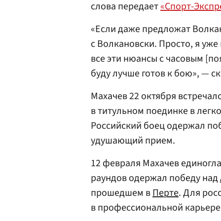
слова передает
«Спорт-Экспр
«Если даже предложат Волкан
с Волкановски. Просто, я уже
все эти нюансы с часовым [поя
буду лучше готов к бою», — с
Махачев 22 октября встречал
в титульном поединке в легко
Российский боец одержал поб
удушающий прием.
12 февраля Махачев единогла
раундов одержал победу над
прошедшем в
Перте
. Для рос
в профессиональной карьере