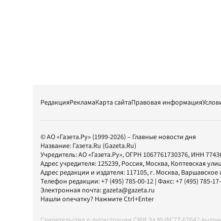
Редакция
Реклама
Карта сайта
Правовая информация
Услов
© АО «Газета.Ру» (1999-2026) – Главные новости дня
Название:
Газета.Ru
(Gazeta.Ru)
Учредитель:
АО «Газета.Ру»
, ОГРН 1067761730376, ИНН 7743
Адрес учредителя: 125239, Россия, Москва, Коптевская улиц
Адрес редакции и издателя:
117105
, г.
Москва
,
Варшавское шо
Телефон редакции:
+7 (495) 785-00-12
| Факс:
+7 (495) 785-17
Электронная почта:
gazeta@gazeta.ru
Нашли опечатку? Нажмите Ctrl+Enter
Свидетельство о регистрации СМИ Эл № ФС77-67642 выда