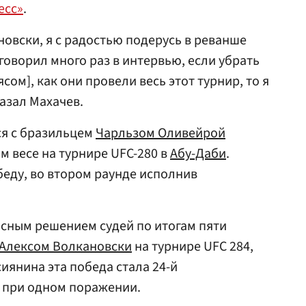
есс»
.
овски, я с радостью подерусь в реванше
 говорил много раз в интервью, если убрать
сом], как они провели весь этот турнир, то я
казал Махачев.
ся с бразильцем
Чарльзом Оливейрой
м весе на турнире UFC-280 в
Абу-Даби
.
еду, во втором раунде исполнив
сным решением судей по итогам пяти
Алексом Волкановски
на турнире UFC 284,
сиянина эта победа стала 24-й
 при одном поражении.