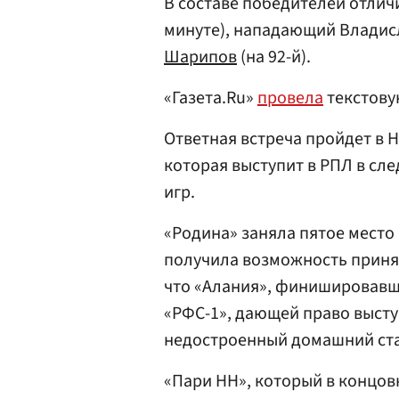
В составе победителей отли
минуте), нападающий Владисл
Шарипов
(на 92-й).
«Газета.Ru»
провела
текстову
Ответная встреча пройдет в 
которая выступит в РПЛ в сл
игр.
«Родина» заняла пятое место
получила возможность принять
что «Алания», финишировавша
«РФС-1», дающей право высту
недостроенный домашний ста
«Пари НН», который в концов