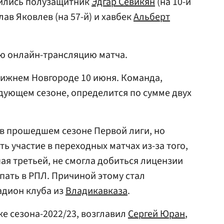
чились полузащитник
Эдгар Севикян
(на 10-й
ав Яковлев (на 57-й) и хавбек
Альберт
ю онлайн-трансляцию матча.
Нижнем Новгороде 10 июня. Команда,
едующем сезоне, определится по сумме двух
 в прошедшем сезоне Первой лиги, но
 участие в переходных матчах из-за того,
я третьей, не смогла добиться лицензии
пать в РПЛ. Причиной этому стал
дион клуба из
Владикавказа
.
ке сезона-2022/23, возглавил
Сергей Юран
,