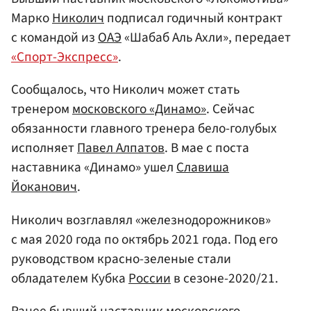
Марко
Николич
подписал годичный контракт
с командой из
ОАЭ
«Шабаб Аль Ахли», передает
«Спорт-Экспресс»
.
Сообщалось, что Николич может стать
тренером
московского «Динамо»
. Сейчас
обязанности главного тренера бело-голубых
исполняет
Павел Алпатов
. В мае с поста
наставника «Динамо» ушел
Славиша
Йоканович
.
Николич возглавлял «железнодорожников»
с мая 2020 года по октябрь 2021 года. Под его
руководством красно-зеленые стали
обладателем Кубка
России
в сезоне-2020/21.
Ранее бывший наставник московского