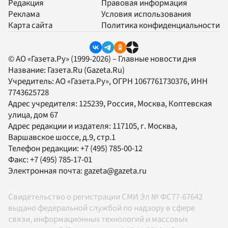
Редакция
Правовая информация
Реклама
Условия использования
Карта сайта
Политика конфиденциальности
© АО «Газета.Ру» (1999-2026) – Главные новости дня
Название:
Газета.Ru
(Gazeta.Ru)
Учредитель:
АО «Газета.Ру»
, ОГРН 1067761730376, ИНН
7743625728
Адрес учредителя: 125239, Россия, Москва, Коптевская
улица, дом 67
Адрес редакции и издателя:
117105
, г.
Москва
,
Варшавское шоссе, д.9, стр.1
Телефон редакции:
+7 (495) 785-00-12
Факс:
+7 (495) 785-17-01
Электронная почта:
gazeta@gazeta.ru
Свидетельство о регистрации СМИ Эл № ФС77-67642
выдано федеральной службой по надзору в сфере
связи, информационных технологий и массовых