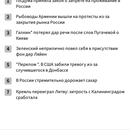
1
Госдума приняла закон о запрете на проживание в
России
2
Рыбоводы Армении вышли на протесты из-за
закрытия рынка России
3
Галкин* потерял дар речи после слов Пугачевой о
Киеве
4
Зеленский неприлично повел cебя в присутствии
фон дер Ляйен
5
"Перелом ". В США забили тревогу из-за
случившегося в Донбассе
6
В России стремительно дорожает сахар
7
Кремль переиграл Литву: хитрость с Калининградом
сработала