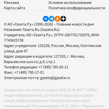
Реклама
Условия использования
Карта сайта
Политика конфиденциальности
© АО «Газета.Ру» (1999-2026) – Главные новости дня
Название:
Газета.Ru
(Gazeta.Ru)
Учредитель:
АО «Газета.Ру»
, ОГРН 1067761730376, ИНН
7743625728
Адрес учредителя: 125239, Россия, Москва, Коптевская
улица, дом 67
Адрес редакции и издателя:
117105
, г.
Москва
,
Варшавское шоссе, д.9, стр.1
Телефон редакции:
+7 (495) 785-00-12
Факс:
+7 (495) 785-17-01
Электронная почта:
gazeta@gazeta.ru
Свидетельство о регистрации СМИ Эл № ФС77-67642
выдано федеральной службой по надзору в сфере
связи, информационных технологий и массовых
коммуникаций (Роскомнадзор) 10.11.2016 г. Редакция не