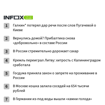
1
Галкин* потерял дар речи после слов Пугачевой о
Киеве
2
Вернулись домой? Прибалтика снова
«добровольно» в составе России
3
В России стремительно дорожает сахар
4
Кремль переиграл Литву: хитрость с Калининградом
сработала
5
Госдума приняла закон о запрете на проживание в
России
6
В Москве кошка залила соседей на 654 тысячи
рублей
7
В Германии из-под воды вышли «камни голода»