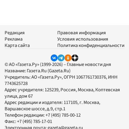
Редакция
Правовая информация
Реклама
Условия использования
Карта сайта
Политика конфиденциальности
© АО «Газета.Ру» (1999-2026) – Главные новости дня
Название:
Газета.Ru
(Gazeta.Ru)
Учредитель:
АО «Газета.Ру»
, ОГРН 1067761730376, ИНН
7743625728
Адрес учредителя: 125239, Россия, Москва, Коптевская
улица, дом 67
Адрес редакции и издателя:
117105
, г.
Москва
,
Варшавское шоссе, д.9, стр.1
Телефон редакции:
+7 (495) 785-00-12
Факс:
+7 (495) 785-17-01
Электронная почта:
gazeta@gazeta.ru