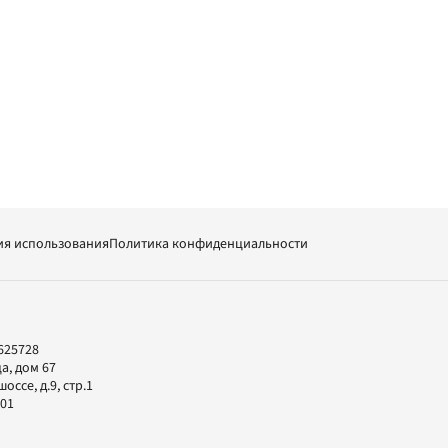
ия использования
Политика конфиденциальности
625728
а, дом 67
ссе, д.9, стр.1
-01