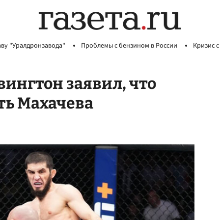
аву "Уралдронзавода"
Проблемы с бензином в России
Кризис с
ингтон заявил, что
ть Махачева