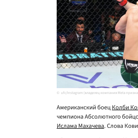
ufc/Instagram (владелец компания Meta призн
Американский боец
Колби Ко
чемпиона Абсолютного бойцов
Ислама Махачева
. Слова Ков