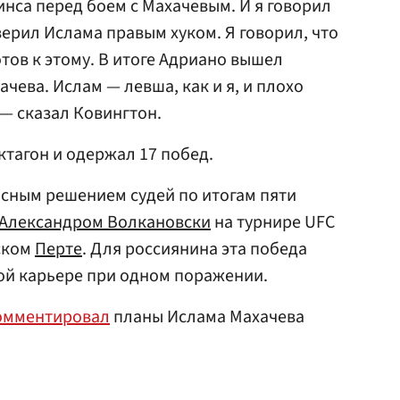
нса перед боем с Махачевым. И я говорил
верил Ислама правым хуком. Я говорил, что
отов к этому. В итоге Адриано вышел
ачева. Ислам — левша, как и я, и плохо
 — сказал Ковингтон.
ктагон и одержал 17 побед.
сным решением судей по итогам пяти
Александром Волкановски
на турнире UFC
ском
Перте
. Для россиянина эта победа
ой карьере при одном поражении.
омментировал
планы Ислама Махачева