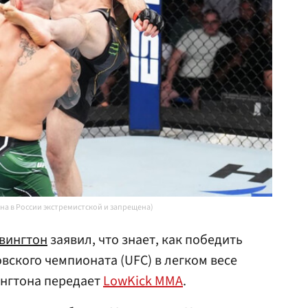
ана в России экстремистской и запрещена)
вингтон
заявил, что знает, как победить
ского чемпионата (UFC) в легком весе
ингтона передает
LowKick MMA
.