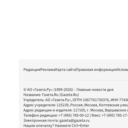
Редакция
Реклама
Карта сайта
Правовая информация
Услов
© АО «Газета.Ру» (1999-2026) – Главные новости дня
Название:
Газета.Ru
(Gazeta.Ru)
Учредитель:
АО «Газета.Ру»
, ОГРН 1067761730376, ИНН 7743
Адрес учредителя: 125239, Россия, Москва, Коптевская улиц
Адрес редакции и издателя:
117105
, г.
Москва
,
Варшавское шо
Телефон редакции:
+7 (495) 785-00-12
| Факс:
+7 (495) 785-17
Электронная почта:
gazeta@gazeta.ru
Нашли опечатку? Нажмите Ctrl+Enter