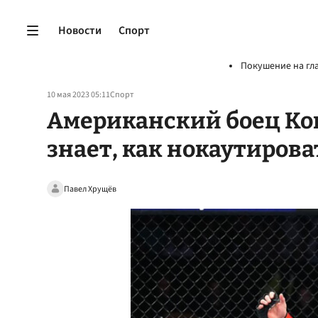
Новости
Спорт
Покушение на гл
10 мая 2023 05:11
Спорт
Американский боец Ков
знает, как нокаутирова
Павел Хрущёв