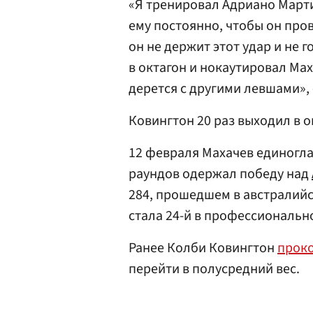
«Я тренировал Адриано Марти
ему постоянно, чтобы он про
он не держит этот удар и не г
в октагон и нокаутировал Мах
дерется с другими левшами»,
Ковингтон 20 раз выходил в о
12 февраля Махачев единогла
раундов одержал победу над
284, прошедшем в австралий
стала 24-й в профессиональн
Ранее Колби Ковингтон
прок
перейти в полусредний вес.