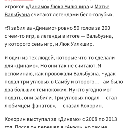
игроков
«Динамо»
Люка Уилкшира
и
Матье
Вальбуэна
считают легендами бело-голубых.
«Я забил за «Динамо» ровно 50 голов за 200
с чем-то игр, а легенды в итоге — Вальбуэна,
у которого семь игр, и Люк Уилкшир.
Я один из тех людей, которые что-то сделали
для «Динамо». Но они так не считают. Я
вспоминаю, как провожали Вальбуэна. Чудак
подал три угловых в Самбу и второго… Там было
два больших темнокожих. Ну кто угодно мог
подать, они забили. Три угловых подал — стал
любимцем фанатов», — сказал Кокорин.
Кокорин выступал за «Динамо» с 2008 по 2013
год. После он перешел в «Анжи», но так не