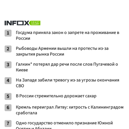
1
Госдума приняла закон о запрете на проживание в
России
2
Рыбоводы Армении вышли на протесты из-за
закрытия рынка России
3
Галкин* потерял дар речи после слов Пугачевой о
Киеве
4
На Западе забили тревогу из-за угрозы окончания
СВО
5
В России стремительно дорожает сахар
6
Кремль переиграл Литву: хитрость с Калининградом
сработала
7
Одно государство отменило признание Южной
Осетии и Абхазии