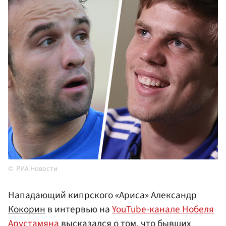
РИА Новости
Нападающий кипрского «Ариса»
Александр
Кокорин
в интервью на
YouTube-канале Нобеля
Арустамяна
высказался о том, что бывших