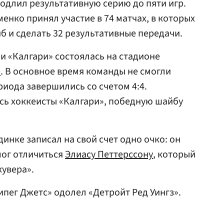
одлил результативную серию до пяти игр.
енко принял участие в 74 матчах, в которых
б и сделать 32 результативные передачи.
и «Калгари» состоялась на стадионе
е
. В основное время команды не смогли
риода завершились со счетом 4:4.
сь хоккеисты «Калгари», победную шайбу
инке записал на свой счет одно очко: он
мог отличиться
Элиасу Петтерссону
, который
увера».
нипег Джетс» одолел «Детройт Ред Уингз».