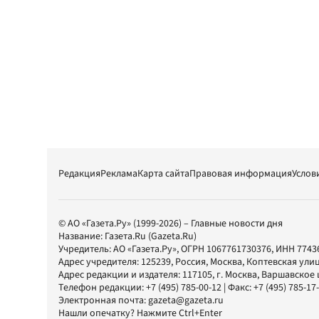
Редакция
Реклама
Карта сайта
Правовая информация
Услов
© АО «Газета.Ру» (1999-2026) – Главные новости дня
Название:
Газета.Ru
(Gazeta.Ru)
Учредитель:
АО «Газета.Ру»
, ОГРН 1067761730376, ИНН 7743
Адрес учредителя: 125239, Россия, Москва, Коптевская улиц
Адрес редакции и издателя:
117105
, г.
Москва
,
Варшавское шо
Телефон редакции:
+7 (495) 785-00-12
| Факс:
+7 (495) 785-17
Электронная почта:
gazeta@gazeta.ru
Нашли опечатку? Нажмите Ctrl+Enter