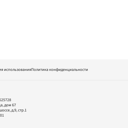
ия использования
Политика конфиденциальности
625728
а, дом 67
ссе, д.9, стр.1
-01