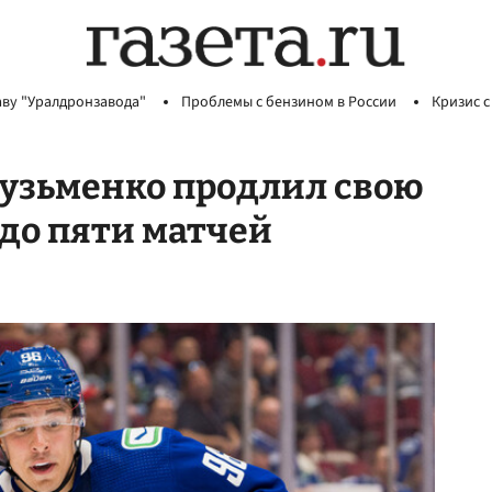
аву "Уралдронзавода"
Проблемы с бензином в России
Кризис с
Кузьменко продлил свою
до пяти матчей