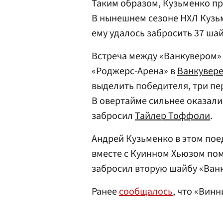
Таким образом, Кузьменко пр
В нынешнем сезоне НХЛ Кузьм
ему удалось забросить 37 шай
Встреча между «Ванкувером» 
«Роджерс-Арена» в
Ванкувер
выделить победителя, три пе
В овертайме сильнее оказали
забросил
Тайлер Тоффоли
.
Андрей Кузьменко в этом поед
вместе с Куинном Хьюзом по
забросил вторую шайбу «Ванк
Ранее
сообщалось
, что «Вин