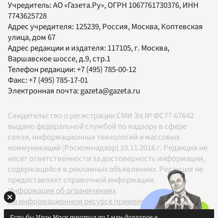
Учредитель:
АО «Газета.Ру»
, ОГРН 1067761730376, ИНН
7743625728
Адрес учредителя: 125239, Россия, Москва, Коптевская
улица, дом 67
Адрес редакции и издателя:
117105
, г.
Москва
,
Варшавское шоссе, д.9, стр.1
Телефон редакции:
+7 (495) 785-00-12
Факс:
+7 (495) 785-17-01
Электронная почта:
gazeta@gazeta.ru
Свидетельство о регистрации СМИ Эл № ФС77-67642
выдано федеральной службой по надзору в сфере
связи, информационных технологий и массовых
коммуникаций (Роскомнадзор) 10.11.2016 г. Редакция не
несет ответственности за достоверность информации,
содержащейся в рекламных объявлениях. Редакция не
предоставляет справочной информации.
Информация об ограничениях
На информационном ресурсе применяются
рекомендательные технологии в соответствии с
Если бы Илон Маск тратил по 1 млн долларов в