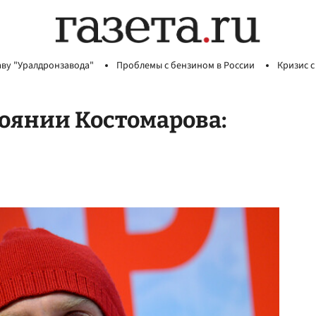
аву "Уралдронзавода"
Проблемы с бензином в России
Кризис с
тоянии Костомарова: