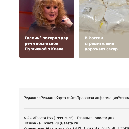
Галкин* потерял дар
В России
речи после слов
стремительно
Пугачевой о Киеве
дорожает сахар
Редакция
Реклама
Карта сайта
Правовая информация
Услов
© АО «Газета.Ру» (1999-2026) – Главные новости дня
Название:
Газета.Ru
(Gazeta.Ru)
Учредитель:
АО «Газета.Ру»
, ОГРН 1067761730376, ИНН 7743