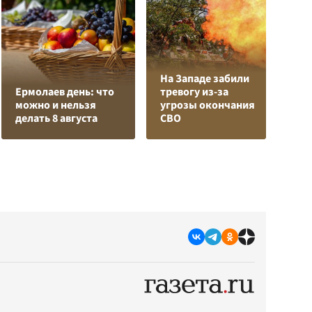
На Западе забили
К
Ермолаев день: что
тревогу из-за
Л
можно и нельзя
угрозы окончания
К
делать 8 августа
СВО
с