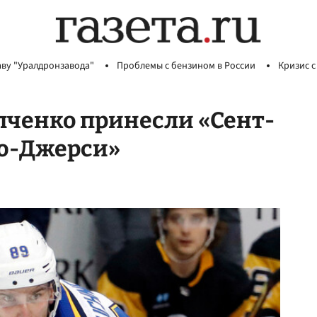
аву "Уралдронзавода"
Проблемы с бензином в России
Кризис с
пченко принесли «Сент-
ью-Джерси»