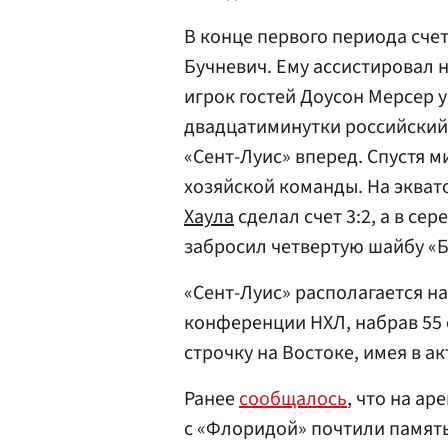
В конце первого периода сче
Бучневич. Ему ассистировал
игрок гостей Доусон Мерсер 
двадцатиминутки российски
«Сент-Луис» вперед. Спустя 
хозяйской команды. На экват
Хаула
сделал счет 3:2, а в с
забросил четвертую шайбу «Б
«Сент-Луис» располагается н
конференции НХЛ, набрав 55
строчку на Востоке, имея в ак
Ранее
сообщалось
, что на а
с «Флоридой» почтили памят