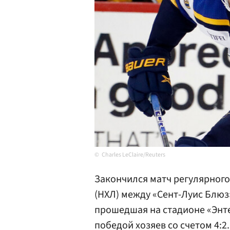
Charles LeClaire/Reuters
Закончился матч регулярног
(НХЛ) между «Сент-Луис Блюз
прошедшая на стадионе «Энт
победой хозяев со счетом 4:2.