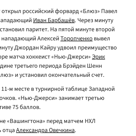
т открыл российский форвард «Блюз» Павел
 нападающий
Иван Барбашёв
. Через минуту
установил паритет. На пятой минуте второй
й нападающий Алексей
Торопченко
вывел
минуту Джордан Кайру удвоил преимущество
оре матча хоккеист «Нью-Джерси»
Эрик
ередине третьего периода Брэйден Шенн
люз» и установил окончательный счет.
а 11-м месте в турнирной таблице Западной
 очков. «Нью-Джерси» занимает третью
тиве 75 баллов.
рене «Вашингтона» перед матчем НХЛ
ь отца
Александра Овечкина
.