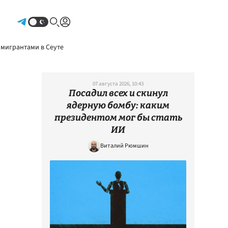
Авторизоваться
 мигрантами в Сеуте
07 августа 2026, 10:43
Посадил всех и скинул
ядерную бомбу: каким
президентом мог бы стать
ИИ
Виталий Рюмшин