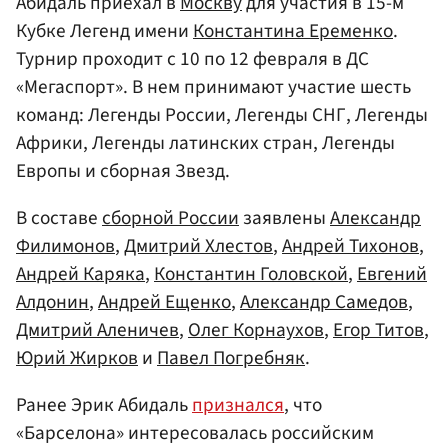
Абидаль приехал в
Москву
для участия в 15-м
Кубке Легенд имени
Константина Еременко
.
Турнир проходит с 10 по 12 февраля в ДС
«Мегаспорт». В нем принимают участие шесть
команд: Легенды России, Легенды СНГ, Легенды
Африки, Легенды латинских стран, Легенды
Европы и сборная Звезд.
В составе
сборной России
заявлены
Александр
Филимонов
,
Дмитрий Хлестов
,
Андрей Тихонов
,
Андрей Каряка
,
Константин Головской
,
Евгений
Алдонин
,
Андрей Ещенко
,
Александр Самедов
,
Дмитрий Аленичев
,
Олег Корнаухов
,
Егор Титов
,
Юрий Жирков
и
Павел Погребняк
.
Ранее Эрик Абидаль
признался
, что
«Барселона» интересовалась российским