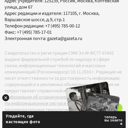
Адрес учредителя: 125239, Россия, Москва, Коптевская
улица, дом 67
Адрес редакции и издателя:
117105
, г.
Москва
,
Варшавское шоссе, д.9, стр.1
Телефон редакции:
+7 (495) 785-00-12
Факс:
+7 (495) 785-17-01
Электронная почта:
gazeta@gazeta.ru
Свидетельство о регистрации СМИ Эл № ФС77-67642
выдано федеральной службой по надзору в сфере
связи, информационных технологий и массовых
коммуникаций (Роскомнадзор) 10.11.2016 г. Редакция не
несет ответственности за достоверность информации,
содержащейся в рекламных объявлениях. Редакция не
предоставляет справочной информации.
Информация об ограничениях
На информационном ресурсе применяются
рекомендательные технологии в соответствии с
Правилами
Угадайте, где
настоящее фото
18+