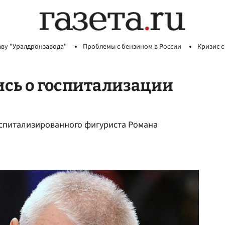
аву "Уралдронзавода"
Проблемы с бензином в России
Кризис с
сь о госпитализации
спитализированного фигуриста Романа