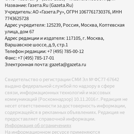
Название:
Газета.Ru
(Gazeta.Ru)
Учредитель:
АО «Газета.Ру»
, ОГРН 1067761730376, ИНН
7743625728
Адрес учредителя: 125239, Россия, Москва, Коптевская
улица, дом 67
Адрес редакции и издателя:
117105
, г.
Москва
,
Варшавское шоссе, д.9, стр.1
Телефон редакции:
+7 (495) 785-00-12
Факс:
+7 (495) 785-17-01
Электронная почта:
gazeta@gazeta.ru
Свидетельство о регистрации СМИ Эл № ФС77-67642
выдано федеральной службой по надзору в сфере
связи, информационных технологий и массовых
коммуникаций (Роскомнадзор) 10.11.2016 г. Редакция не
несет ответственности за достоверность информации,
содержащейся в рекламных объявлениях. Редакция не
предоставляет справочной информации.
Информация об ограничениях
На информационном ресурсе применяются