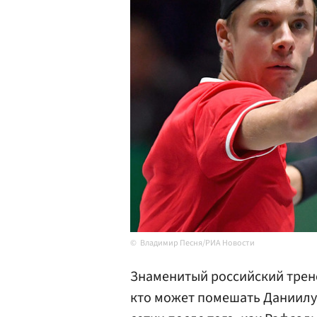
Владимир Песня/РИА Новости
Знаменитый российский тре
кто может помешать Даниилу 