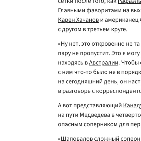
сетки после того, как
Рафаэль
Главными фаворитами на выхо
Карен Хачанов
и американец 
с другом в третьем круге.
«Ну нет, это откровенно не та
пару не пропустит. Это я могу
находясь в
Австралии
. Чтобы
с ним что-то было не в поряд
на сегодняшний день, он нас
в разговоре с корреспонденто
А вот представляющий
Канад
на пути Медведева в четверто
опасным соперником для пер
«Шаповалов сложный соперник