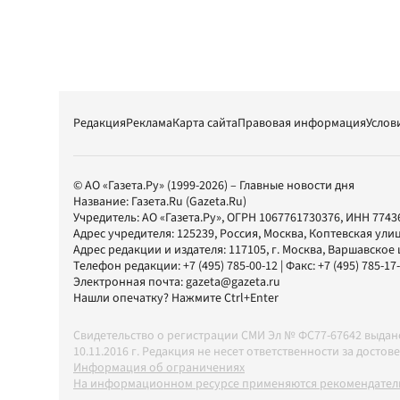
Редакция
Реклама
Карта сайта
Правовая информация
Услов
© АО «Газета.Ру» (1999-2026) – Главные новости дня
Название:
Газета.Ru
(Gazeta.Ru)
Учредитель:
АО «Газета.Ру»
, ОГРН 1067761730376, ИНН 7743
Адрес учредителя: 125239, Россия, Москва, Коптевская улиц
Адрес редакции и издателя:
117105
, г.
Москва
,
Варшавское шо
Телефон редакции:
+7 (495) 785-00-12
| Факс:
+7 (495) 785-17
Электронная почта:
gazeta@gazeta.ru
Нашли опечатку? Нажмите Ctrl+Enter
Свидетельство о регистрации СМИ Эл № ФС77-67642 выда
10.11.2016 г. Редакция не несет ответственности за дос
Информация об ограничениях
На информационном ресурсе применяются рекомендатель