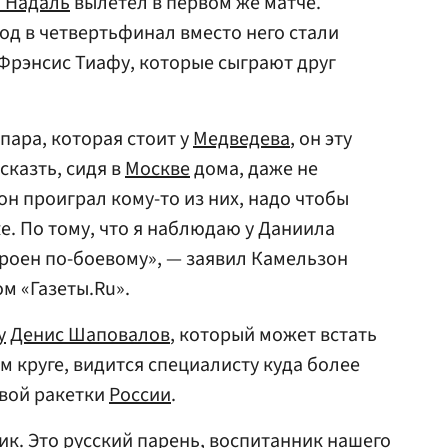
 Надаль
вылетел в первом же матче.
д в четвертьфинал вместо него стали
Фрэнсис Тиафу, которые сыграют друг
 пара, которая стоит у
Медведева
, он эту
 сказть, сидя в
Москве
дома, даже не
 он проиграл кому-то из них, надо чтобы
ке. По тому, что я наблюдаю у Даниила
троен по-боевому», — заявил Камельзон
м «Газеты.Ru».
у
Денис Шаповалов
, который может встать
м круге, видится специалисту куда более
вой ракетки
России
.
. Это русский парень, воспитанник нашего