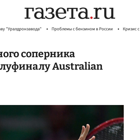
аву "Уралдронзавода"
Проблемы с бензином в России
Кризис с
ного соперника
луфиналу Australian