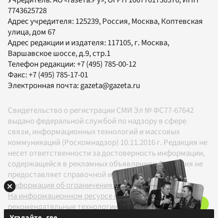
7743625728
Адрес учредителя: 125239, Россия, Москва, Коптевская
улица, дом 67
Адрес редакции и издателя:
117105
, г.
Москва
,
Варшавское шоссе, д.9, стр.1
Телефон редакции:
+7 (495) 785-00-12
Факс:
+7 (495) 785-17-01
Электронная почта:
gazeta@gazeta.ru
Свидетельство о регистрации СМИ Эл № ФС77-67642
выдано федеральной службой по надзору в сфере
связи, информационных технологий и массовых
коммуникаций (Роскомнадзор) 10.11.2016 г. Редакция не
несет ответственности за достоверность информации,
содержащейся в рекламных объявлениях. Редакция не
предоставляет справочной информации.
Информация об ограничениях
На информационном ресурсе применяются
рекомендательные технологии в соответствии с
Правилами
Угадайте, где