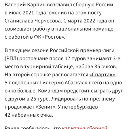
Валерий Карпин возглавил сборную России
в июле 2021 года, сменив на этом посту
Станислава Черчесова
. С марта 2022 года он
совмещает работу в национальной команде
с работой в ФК «Ростов».
В текущем сезоне Российской премьер-лиги
(РПЛ) ростовчане после 17 туров занимают 3-е
место в турнирной таблице, набрав 35 очков.
На второй строчке располагается
«Спартак»
.
У подопечных
Гильермо Абаскаля
всего на одно
очко больше. Командам предстоит сыграть друг
с другом в 25 туре. Лидировать по-прежнему
продолжает
«Зенит»
. У петербуржцев
42 набранных очка.
Ранее сообщалось, что
капитана сборной