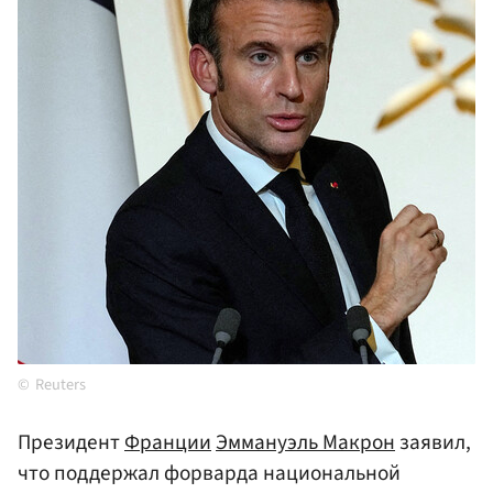
Reuters
Президент
Франции
Эммануэль Макрон
заявил,
что поддержал форварда национальной