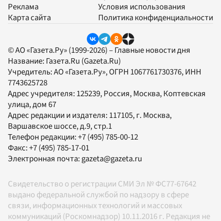
Реклама
Условия использования
Карта сайта
Политика конфиденциальности
© АО «Газета.Ру» (1999-2026) – Главные новости дня
Название:
Газета.Ru
(Gazeta.Ru)
Учредитель:
АО «Газета.Ру»
, ОГРН 1067761730376, ИНН
7743625728
Адрес учредителя: 125239, Россия, Москва, Коптевская
улица, дом 67
Адрес редакции и издателя:
117105
, г.
Москва
,
Варшавское шоссе, д.9, стр.1
Телефон редакции:
+7 (495) 785-00-12
Факс:
+7 (495) 785-17-01
Электронная почта:
gazeta@gazeta.ru
Свидетельство о регистрации СМИ Эл № ФС77-67642
выдано федеральной службой по надзору в сфере
связи, информационных технологий и массовых
коммуникаций (Роскомнадзор) 10.11.2016 г. Редакция не