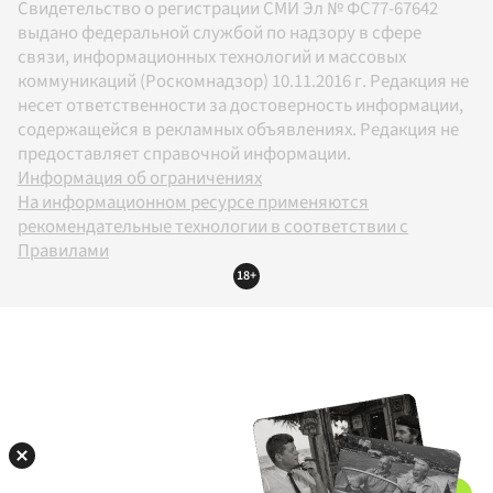
Свидетельство о регистрации СМИ Эл № ФС77-67642
выдано федеральной службой по надзору в сфере
связи, информационных технологий и массовых
коммуникаций (Роскомнадзор) 10.11.2016 г. Редакция не
несет ответственности за достоверность информации,
содержащейся в рекламных объявлениях. Редакция не
предоставляет справочной информации.
Информация об ограничениях
На информационном ресурсе применяются
рекомендательные технологии в соответствии с
Правилами
18+