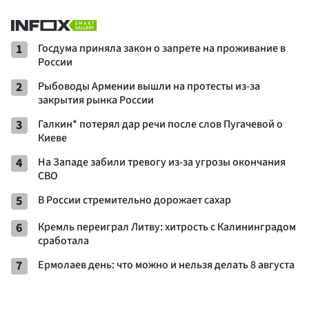
1
Госдума приняла закон о запрете на проживание в
России
2
Рыбоводы Армении вышли на протесты из-за
закрытия рынка России
3
Галкин* потерял дар речи после слов Пугачевой о
Киеве
4
На Западе забили тревогу из-за угрозы окончания
СВО
5
В России стремительно дорожает сахар
6
Кремль переиграл Литву: хитрость с Калининградом
сработала
7
Ермолаев день: что можно и нельзя делать 8 августа