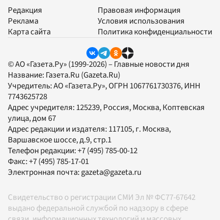
Редакция
Правовая информация
Реклама
Условия использования
Карта сайта
Политика конфиденциальности
© АО «Газета.Ру» (1999-2026) – Главные новости дня
Название:
Газета.Ru
(Gazeta.Ru)
Учредитель:
АО «Газета.Ру»
, ОГРН 1067761730376, ИНН
7743625728
Адрес учредителя: 125239, Россия, Москва, Коптевская
улица, дом 67
Адрес редакции и издателя:
117105
, г.
Москва
,
Варшавское шоссе, д.9, стр.1
Телефон редакции:
+7 (495) 785-00-12
Факс:
+7 (495) 785-17-01
Электронная почта:
gazeta@gazeta.ru
Свидетельство о регистрации СМИ Эл № ФС77-67642
выдано федеральной службой по надзору в сфере
связи, информационных технологий и массовых