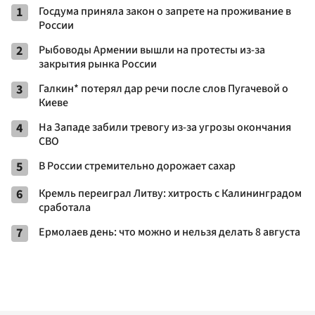
1
Госдума приняла закон о запрете на проживание в
России
2
Рыбоводы Армении вышли на протесты из-за
закрытия рынка России
3
Галкин* потерял дар речи после слов Пугачевой о
Киеве
4
На Западе забили тревогу из-за угрозы окончания
СВО
5
В России стремительно дорожает сахар
6
Кремль переиграл Литву: хитрость с Калининградом
сработала
7
Ермолаев день: что можно и нельзя делать 8 августа