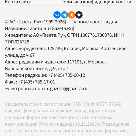
Карта сайта
Политика конфиденциальности
© АО «Газета.Ру» (1999-2026) – Главные новости дня
Название:
Газета.Ru
(Gazeta.Ru)
Учредитель:
АО «Газета.Ру»
, ОГРН 1067761730376, ИНН
7743625728
Адрес учредителя: 125239, Россия, Москва, Коптевская
улица, дом 67
Адрес редакции и издателя:
117105
, г.
Москва
,
Варшавское шоссе, д.9, стр.1
Телефон редакции:
+7 (495) 785-00-12
Факс:
+7 (495) 785-17-01
Электронная почта:
gazeta@gazeta.ru
Свидетельство о регистрации СМИ Эл № ФС77-67642
выдано федеральной службой по надзору в сфере
связи, информационных технологий и массовых
коммуникаций (Роскомнадзор) 10.11.2016 г. Редакция не
несет ответственности за достоверность информации,