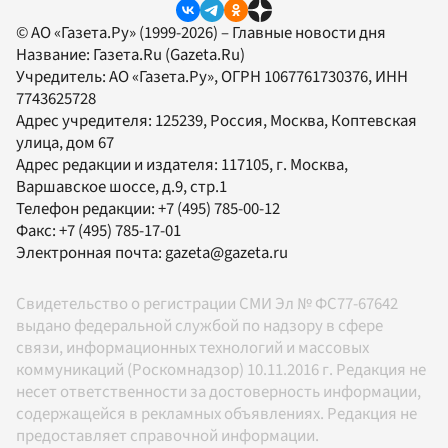
© АО «Газета.Ру» (1999-2026) – Главные новости дня
Название:
Газета.Ru
(Gazeta.Ru)
Учредитель:
АО «Газета.Ру»
, ОГРН 1067761730376, ИНН
7743625728
Адрес учредителя: 125239, Россия, Москва, Коптевская
улица, дом 67
Адрес редакции и издателя:
117105
, г.
Москва
,
Варшавское шоссе, д.9, стр.1
Телефон редакции:
+7 (495) 785-00-12
Факс:
+7 (495) 785-17-01
Электронная почта:
gazeta@gazeta.ru
Свидетельство о регистрации СМИ Эл № ФС77-67642
выдано федеральной службой по надзору в сфере
связи, информационных технологий и массовых
коммуникаций (Роскомнадзор) 10.11.2016 г. Редакция не
несет ответственности за достоверность информации,
содержащейся в рекламных объявлениях. Редакция не
предоставляет справочной информации.