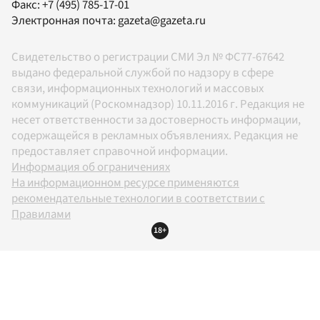
Факс:
+7 (495) 785-17-01
Электронная почта:
gazeta@gazeta.ru
Свидетельство о регистрации СМИ Эл № ФС77-67642
выдано федеральной службой по надзору в сфере
связи, информационных технологий и массовых
коммуникаций (Роскомнадзор) 10.11.2016 г. Редакция не
несет ответственности за достоверность информации,
содержащейся в рекламных объявлениях. Редакция не
предоставляет справочной информации.
Информация об ограничениях
На информационном ресурсе применяются
рекомендательные технологии в соответствии с
Правилами
18+