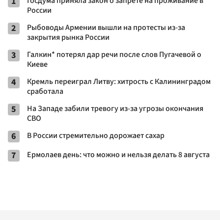
1
Госдума приняла закон о запрете на проживание в
России
2
Рыбоводы Армении вышли на протесты из-за
закрытия рынка России
3
Галкин* потерял дар речи после слов Пугачевой о
Киеве
4
Кремль переиграл Литву: хитрость с Калининградом
сработала
5
На Западе забили тревогу из-за угрозы окончания
СВО
6
В России стремительно дорожает сахар
7
Ермолаев день: что можно и нельзя делать 8 августа