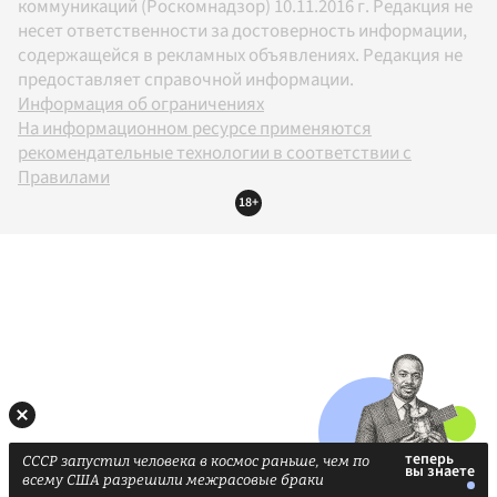
коммуникаций (Роскомнадзор) 10.11.2016 г. Редакция не
несет ответственности за достоверность информации,
содержащейся в рекламных объявлениях. Редакция не
предоставляет справочной информации.
Информация об ограничениях
На информационном ресурсе применяются
рекомендательные технологии в соответствии с
Правилами
18+
СССР запустил человека в космос раньше, чем по
всему США разрешили межрасовые браки