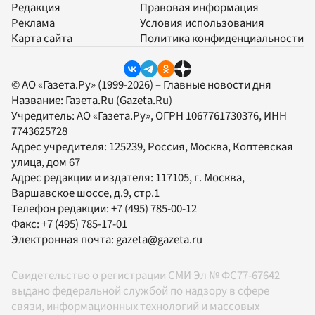
Редакция
Правовая информация
Реклама
Условия использования
Карта сайта
Политика конфиденциальности
© АО «Газета.Ру» (1999-2026) – Главные новости дня
Название:
Газета.Ru
(Gazeta.Ru)
Учредитель:
АО «Газета.Ру»
, ОГРН 1067761730376, ИНН
7743625728
Адрес учредителя: 125239, Россия, Москва, Коптевская
улица, дом 67
Адрес редакции и издателя:
117105
, г.
Москва
,
Варшавское шоссе, д.9, стр.1
Телефон редакции:
+7 (495) 785-00-12
Факс:
+7 (495) 785-17-01
Электронная почта:
gazeta@gazeta.ru
Свидетельство о регистрации СМИ Эл № ФС77-67642
выдано федеральной службой по надзору в сфере
связи, информационных технологий и массовых