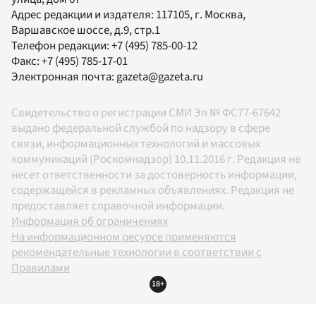
Адрес редакции и издателя:
117105
, г.
Москва
,
Варшавское шоссе, д.9, стр.1
Телефон редакции:
+7 (495) 785-00-12
Факс:
+7 (495) 785-17-01
Электронная почта:
gazeta@gazeta.ru
Свидетельство о регистрации СМИ Эл № ФС77-67642
выдано федеральной службой по надзору в сфере
связи, информационных технологий и массовых
коммуникаций (Роскомнадзор) 10.11.2016 г. Редакция не
несет ответственности за достоверность информации,
содержащейся в рекламных объявлениях. Редакция не
предоставляет справочной информации.
Информация об ограничениях
На информационном ресурсе применяются
рекомендательные технологии в соответствии с
Правилами
18+