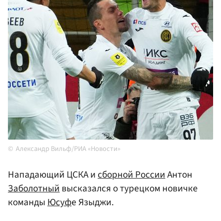
Александр Вильф/РИА «Новости»
Нападающий ЦСКА и
сборной России
Антон
Заболотный
высказался о турецком новичке
команды
Юсуф
е Языджи.