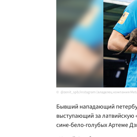
@zenit_spb/instagram (владелец компания Met
Бывший нападающий петербу
выступающий за латвийскую 
сине-бело-голубых Артеме Дз