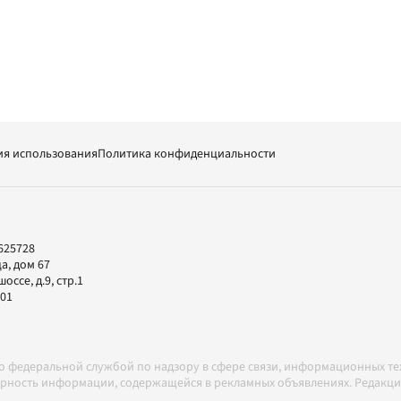
ия использования
Политика конфиденциальности
625728
а, дом 67
ссе, д.9, стр.1
-01
но федеральной службой по надзору в сфере связи, информационных т
товерность информации, содержащейся в рекламных объявлениях. Редак