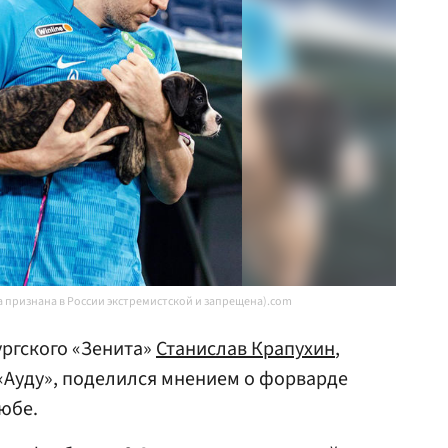
a признана в России экстремистской и запрещена).com
ргского «Зенита»
Станислав Крапухин
,
«Ауду», поделился мнением о форварде
юбе.