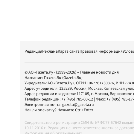
Редакция
Реклама
Карта сайта
Правовая информация
Услов
© АО «Газета.Ру» (1999-2026) – Главные новости дня
Название:
Газета.Ru
(Gazeta.Ru)
Учредитель:
АО «Газета.Ру»
, ОГРН 1067761730376, ИНН 7743
Адрес учредителя: 125239, Россия, Москва, Коптевская улиц
Адрес редакции и издателя:
117105
, г.
Москва
,
Варшавское шо
Телефон редакции:
+7 (495) 785-00-12
| Факс:
+7 (495) 785-17
Электронная почта:
gazeta@gazeta.ru
Нашли опечатку? Нажмите Ctrl+Enter
Свидетельство о регистрации СМИ Эл № ФС77-67642 выда
10.11.2016 г. Редакция не несет ответственности за дос
Информация об ограничениях