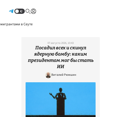
Авторизоваться
 мигрантами в Сеуте
07 августа 2026, 10:43
Посадил всех и скинул
ядерную бомбу: каким
президентом мог бы стать
ИИ
Виталий Рюмшин