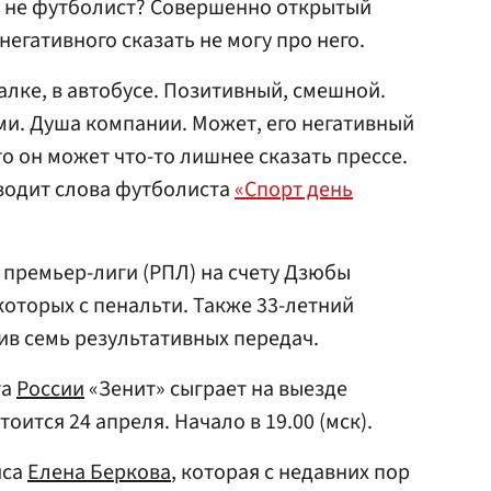
а не футболист? Совершенно открытый
негативного сказать не могу про него.
алке, в автобусе. Позитивный, смешной.
и. Душа компании. Может, его негативный
то он может что-то лишнее сказать прессе.
иводит слова футболиста
«Спорт день
 премьер-лиги (РПЛ) на счету Дзюбы
 которых с пенальти. Также 33-летний
ив семь результативных передач.
та
России
«Зенит» сыграет на выезде
оится 24 апреля. Начало в 19.00 (мск).
иса
Елена Беркова
, которая с недавних пор