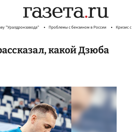
аву "Уралдронзавода"
Проблемы с бензином в России
Кризис с
рассказал, какой Дзюба