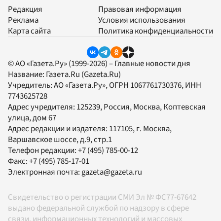
Редакция
Правовая информация
Реклама
Условия использования
Карта сайта
Политика конфиденциальности
© АО «Газета.Ру» (1999-2026) – Главные новости дня
Название:
Газета.Ru
(Gazeta.Ru)
Учредитель:
АО «Газета.Ру»
, ОГРН 1067761730376, ИНН
7743625728
Адрес учредителя: 125239, Россия, Москва, Коптевская
улица, дом 67
Адрес редакции и издателя:
117105
, г.
Москва
,
Варшавское шоссе, д.9, стр.1
Телефон редакции:
+7 (495) 785-00-12
Факс:
+7 (495) 785-17-01
Электронная почта:
gazeta@gazeta.ru
Свидетельство о регистрации СМИ Эл № ФС77-67642
выдано федеральной службой по надзору в сфере
связи, информационных технологий и массовых