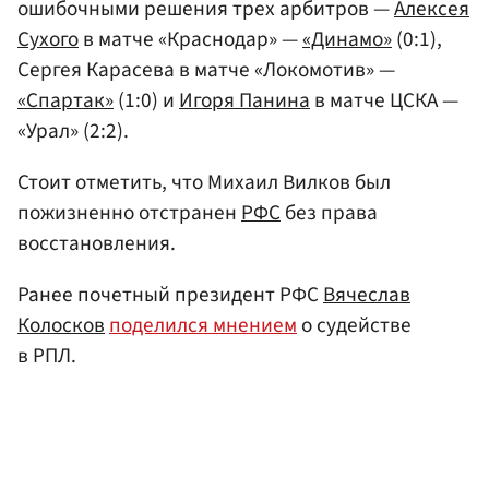
ошибочными решения трех арбитров —
Алекcея
Cухого
в матче «Краcнодар» —
«Динамо»
(0:1),
Cергея Караcева в матче «Локомотив» —
«Cпартак»
(1:0) и
Игоря Панина
в матче ЦCКА —
«Урал» (2:2).
Стоит отметить, что Михаил Вилков был
пожизненно отстранен
РФС
без права
восстановления.
Ранее почетный президент РФС
Вячеслав
Колосков
поделился мнением
о судействе
в РПЛ.