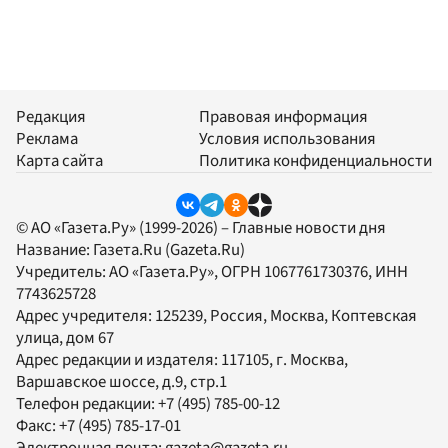
Редакция
Правовая информация
Реклама
Условия использования
Карта сайта
Политика конфиденциальности
© АО «Газета.Ру» (1999-2026) – Главные новости дня
Название:
Газета.Ru
(Gazeta.Ru)
Учредитель:
АО «Газета.Ру»
, ОГРН 1067761730376, ИНН
7743625728
Адрес учредителя: 125239, Россия, Москва, Коптевская
улица, дом 67
Адрес редакции и издателя:
117105
, г.
Москва
,
Варшавское шоссе, д.9, стр.1
Телефон редакции:
+7 (495) 785-00-12
Факс:
+7 (495) 785-17-01
Электронная почта:
gazeta@gazeta.ru