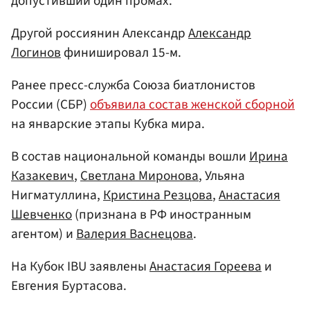
допустивший один промах.
Другой россиянин Александр
Александр
Логинов
финишировал 15-м.
Ранее пресс-служба Союза биатлонистов
России (СБР)
объявила состав женской сборной
на январские этапы Кубка мира.
В состав национальной команды вошли
Ирина
Казакевич
,
Светлана Миронова
, Ульяна
Нигматуллина,
Кристина Резцова
,
Анастасия
Шевченко
(признана в РФ иностранным
агентом) и
Валерия Васнецова
.
На Кубок IBU заявлены
Анастасия Гореева
и
Евгения Буртасова.