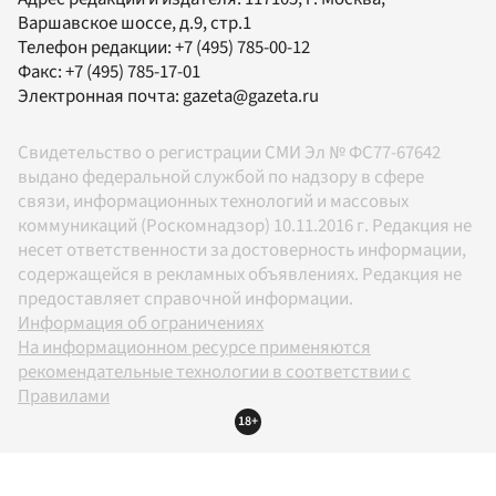
Варшавское шоссе, д.9, стр.1
Телефон редакции:
+7 (495) 785-00-12
Факс:
+7 (495) 785-17-01
Электронная почта:
gazeta@gazeta.ru
Свидетельство о регистрации СМИ Эл № ФС77-67642
выдано федеральной службой по надзору в сфере
связи, информационных технологий и массовых
коммуникаций (Роскомнадзор) 10.11.2016 г. Редакция не
несет ответственности за достоверность информации,
содержащейся в рекламных объявлениях. Редакция не
предоставляет справочной информации.
Информация об ограничениях
На информационном ресурсе применяются
рекомендательные технологии в соответствии с
Правилами
18+