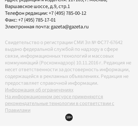
Варшавское шоссе, д.9, стр.1
Телефон редакции:
+7 (495) 785-00-12
Факс:
+7 (495) 785-17-01
Электронная почта:
gazeta@gazeta.ru
Свидетельство о регистрации СМИ Эл № ФС77-67642
выдано федеральной службой по надзору в сфере
связи, информационных технологий и массовых
коммуникаций (Роскомнадзор) 10.11.2016 г. Редакция не
несет ответственности за достоверность информации,
содержащейся в рекламных объявлениях. Редакция не
предоставляет справочной информации.
Информация об ограничениях
На информационном ресурсе применяются
рекомендательные технологии в соответствии с
Правилами
18+