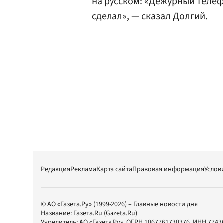
на русском: «Дежурный телеф
сделал», — сказал Долгий.
Редакция
Реклама
Карта сайта
Правовая информация
Услов
© АО «Газета.Ру» (1999-2026) – Главные новости дня
Название:
Газета.Ru
(Gazeta.Ru)
Учредитель:
АО «Газета.Ру»
, ОГРН 1067761730376, ИНН 7743