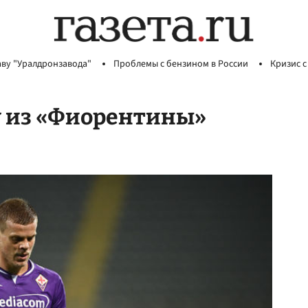
аву "Уралдронзавода"
Проблемы с бензином в России
Кризис с
у из «Фиорентины»