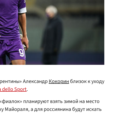
орентины» Александр
Кокорин
близок к уходу
 dello Sport
.
 «фиалок» планируют взять зимой на место
у Майораля, а для россиянина будут искать