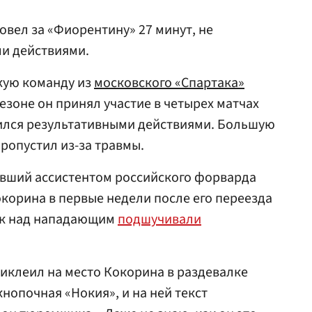
овел за «Фиорентину» 27 минут, не
и действиями.
кую команду из
московского «Спартака»
езоне он принял участие в четырех матчах
тился результативными действиями. Большую
пропустил из-за травмы.
авший ассистентом российского форварда
орина в первые недели после его переезда
как над нападающим
подшучивали
иклеил на место Кокорина в раздевалке
кнопочная «Нокия», и на ней текст