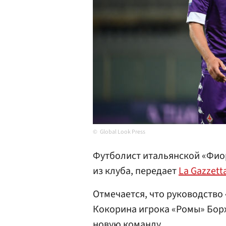
Global Look Press
Футболист итальянской «Фи
из клуба, передает
La Gazzetta
Отмечается, что руководство
Кокорина игрока «Ромы» Борх
новую команду.