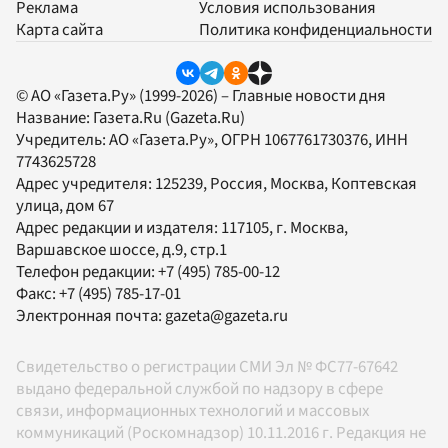
Реклама
Условия использования
Карта сайта
Политика конфиденциальности
© АО «Газета.Ру» (1999-2026) – Главные новости дня
Название:
Газета.Ru
(Gazeta.Ru)
Учредитель:
АО «Газета.Ру»
, ОГРН 1067761730376, ИНН
7743625728
Адрес учредителя: 125239, Россия, Москва, Коптевская
улица, дом 67
Адрес редакции и издателя:
117105
, г.
Москва
,
Варшавское шоссе, д.9, стр.1
Телефон редакции:
+7 (495) 785-00-12
Факс:
+7 (495) 785-17-01
Электронная почта:
gazeta@gazeta.ru
Свидетельство о регистрации СМИ Эл № ФС77-67642
выдано федеральной службой по надзору в сфере
связи, информационных технологий и массовых
коммуникаций (Роскомнадзор) 10.11.2016 г. Редакция не