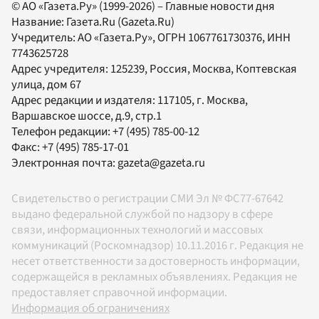
© АО «Газета.Ру» (1999-2026) – Главные новости дня
Название:
Газета.Ru
(Gazeta.Ru)
Учредитель:
АО «Газета.Ру»
, ОГРН 1067761730376, ИНН
7743625728
Адрес учредителя: 125239, Россия, Москва, Коптевская
улица, дом 67
Адрес редакции и издателя:
117105
, г.
Москва
,
Варшавское шоссе, д.9, стр.1
Телефон редакции:
+7 (495) 785-00-12
Факс:
+7 (495) 785-17-01
Электронная почта:
gazeta@gazeta.ru
Свидетельство о регистрации СМИ Эл № ФС77-67642
выдано федеральной службой по надзору в сфере
связи, информационных технологий и массовых
коммуникаций (Роскомнадзор) 10.11.2016 г. Редакция не
несет ответственности за достоверность информации,
содержащейся в рекламных объявлениях. Редакция не
предоставляет справочной информации.
Информация об ограничениях