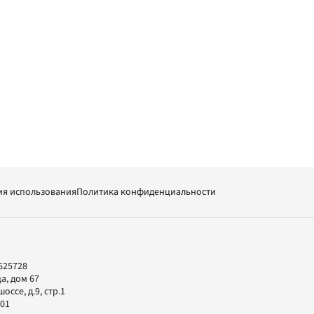
ия использования
Политика конфиденциальности
625728
а, дом 67
ссе, д.9, стр.1
-01