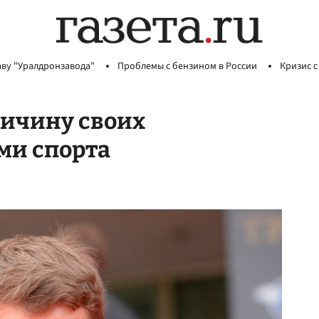
аву "Уралдронзавода"
Проблемы с бензином в России
Кризис с
ричину своих
ми спорта