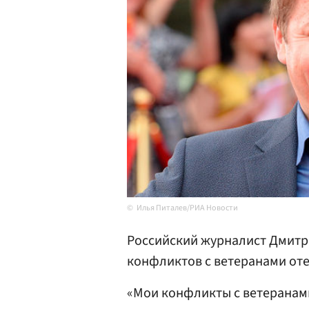
Илья Питалев/РИА Новости
Российский журналист Дмит
конфликтов с ветеранами оте
«Мои конфликты с ветеранами 