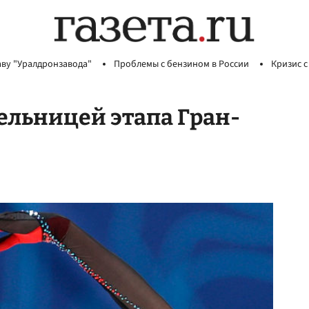
аву "Уралдронзавода"
Проблемы с бензином в России
Кризис с
ельницей этапа Гран-