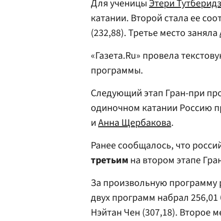
Для ученицы
Этери Тутберид
катании. Второй стала ее со
(232,88). Третье место заняла
«Газета.Ru» провела текстов
программы.
Следующий этап Гран-при прой
одиночном катании Россию п
и
Анна Щербакова
.
Ранее сообщалось, что росси
третьим
на втором этапе Гра
За произвольную программу р
двух программ набрал 256,01
Нэйтан Чен (307,18). Второе 