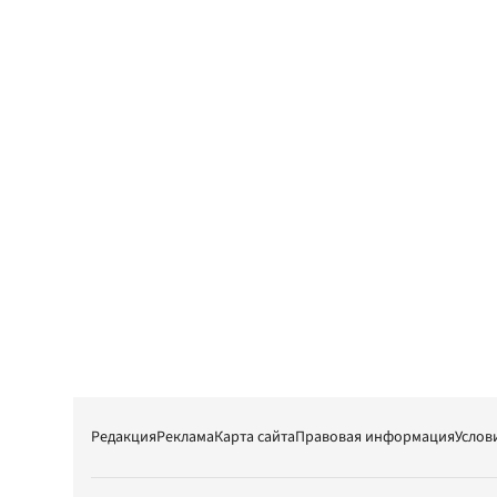
Редакция
Реклама
Карта сайта
Правовая информация
Услов