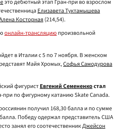
зе
это дебютный этап Гран-при во взрослом
отечественница
Елизавета Туктамышева
Алена Косторная
(214,54).
ую
онлайн-трансляцию
произвольной
дет в Италии с 5 по 7 ноября. В женском
редставят Майя Хромых,
Софья Самодурова
йский фигурист
Евгений Семененко
стал
н-при по фигурному катанию Skate Canada.
оссиянин получил 168,30 балла и по сумме
 балла. Победу одержал представитель США
место занял его соотечественник
Джейсон