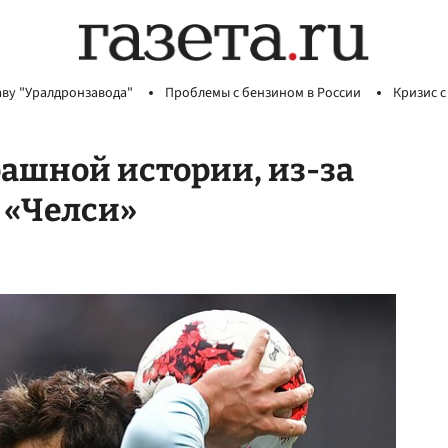
аву "Уралдронзавода"
Проблемы с бензином в России
Кризис с
рашной истории, из-за
з «Челси»