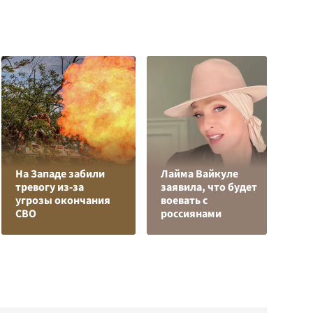
На Западе забили
Лайма Вайкуле
О
тревогу из-за
заявила, что будет
о
угрозы окончания
воевать с
п
СВО
россиянами
О