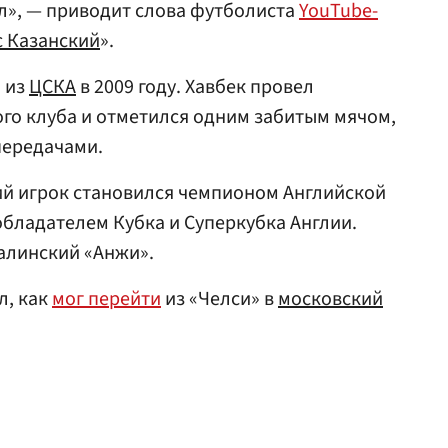
ал», — приводит слова футболиста
YouTube-
 Казанский
».
 из
ЦСКА
в 2009 году. Хавбек провел
ого клуба и отметился одним забитым мячом,
передачами.
ий игрок становился чемпионом Английской
обладателем Кубка и Суперкубка Англии.
калинский «Анжи».
л, как
мог перейти
из «Челси» в
московский