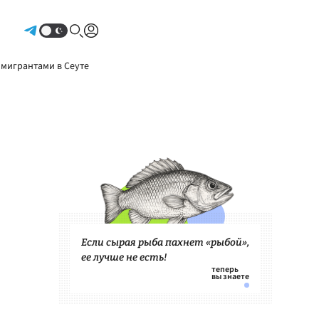
Авторизоваться
 мигрантами в Сеуте
Если сырая рыба пахнет «рыбой»,
ее лучше не есть!