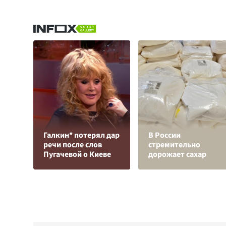
Галкин* потерял дар
В России
речи после слов
стремительно
Пугачевой о Киеве
дорожает сахар