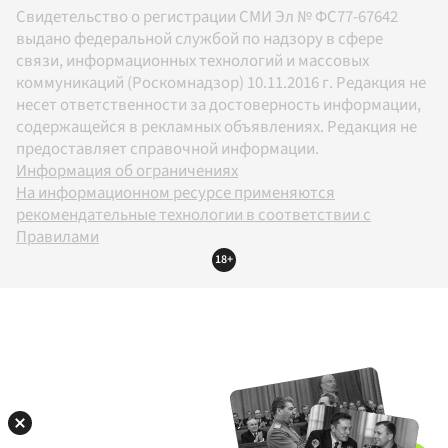
Свидетельство о регистрации СМИ Эл № ФС77-67642
выдано федеральной службой по надзору в сфере
связи, информационных технологий и массовых
коммуникаций (Роскомнадзор) 10.11.2016 г. Редакция не
несет ответственности за достоверность информации,
содержащейся в рекламных объявлениях. Редакция не
предоставляет справочной информации.
Информация об ограничениях
На информационном ресурсе применяются
рекомендательные технологии в соответствии с
Правилами
18+