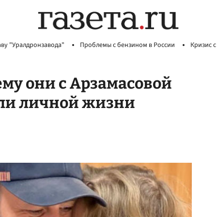
аву "Уралдронзавода"
Проблемы с бензином в России
Кризис с
ему они с Арзамасовой
ли личной жизни