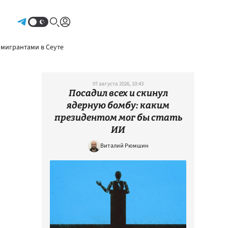
Авторизоваться
 мигрантами в Сеуте
07 августа 2026, 10:43
Посадил всех и скинул
ядерную бомбу: каким
президентом мог бы стать
ИИ
Виталий Рюмшин