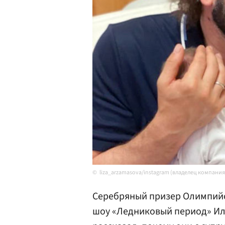
liza_arzamasova/instagram (владелец компани
Серебряный призер Олимпийс
шоу «Ледниковый период» И