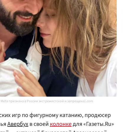
я Meta признана в России экстремистской и запрещена).com
ких игр по фигурному катанию, продюсер
лья
Авербух
в своей
колонке
для «Газеты.Ru»