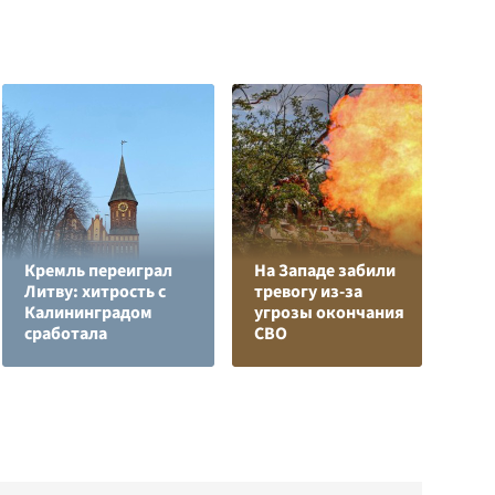
Кремль переиграл
На Западе забили
Литву: хитрость с
тревогу из-за
Е
Калининградом
угрозы окончания
м
сработала
СВО
д