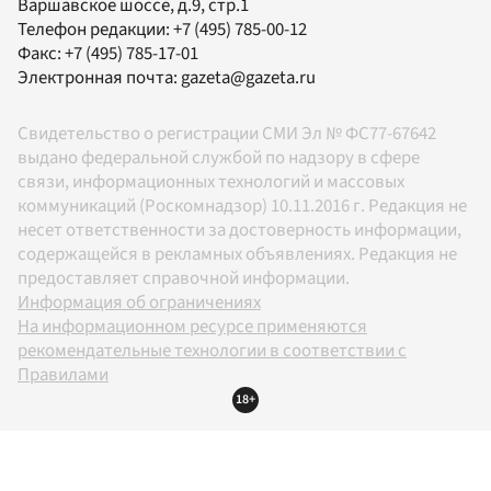
Варшавское шоссе, д.9, стр.1
Телефон редакции:
+7 (495) 785-00-12
Факс:
+7 (495) 785-17-01
Электронная почта:
gazeta@gazeta.ru
Свидетельство о регистрации СМИ Эл № ФС77-67642
выдано федеральной службой по надзору в сфере
связи, информационных технологий и массовых
коммуникаций (Роскомнадзор) 10.11.2016 г. Редакция не
несет ответственности за достоверность информации,
содержащейся в рекламных объявлениях. Редакция не
предоставляет справочной информации.
Информация об ограничениях
На информационном ресурсе применяются
рекомендательные технологии в соответствии с
Правилами
18+