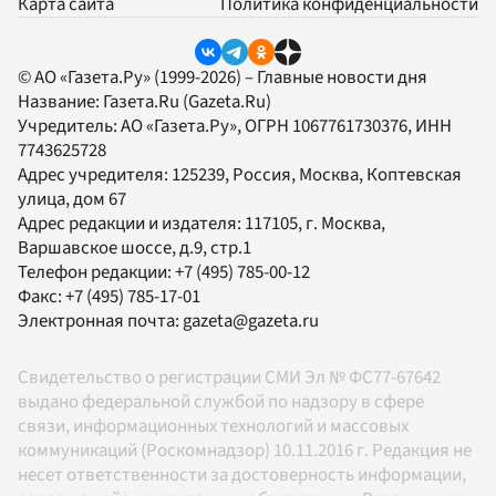
Карта сайта
Политика конфиденциальности
© АО «Газета.Ру» (1999-2026) – Главные новости дня
Название:
Газета.Ru
(Gazeta.Ru)
Учредитель:
АО «Газета.Ру»
, ОГРН 1067761730376, ИНН
7743625728
Адрес учредителя: 125239, Россия, Москва, Коптевская
улица, дом 67
Адрес редакции и издателя:
117105
, г.
Москва
,
Варшавское шоссе, д.9, стр.1
Телефон редакции:
+7 (495) 785-00-12
Факс:
+7 (495) 785-17-01
Электронная почта:
gazeta@gazeta.ru
Свидетельство о регистрации СМИ Эл № ФС77-67642
выдано федеральной службой по надзору в сфере
связи, информационных технологий и массовых
коммуникаций (Роскомнадзор) 10.11.2016 г. Редакция не
несет ответственности за достоверность информации,