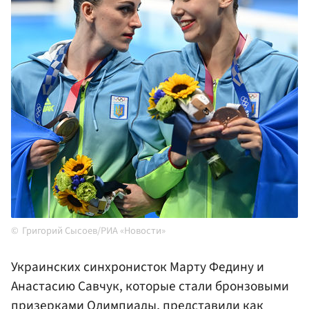
Григорий Сысоев/РИА «Новости»
Украинских синхронисток Марту Федину и
Анастасию Савчук, которые стали бронзовыми
призерками Олимпиады, представили как