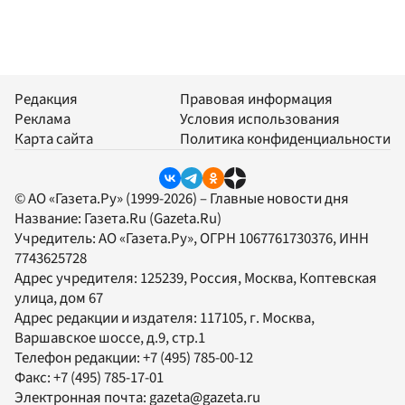
Редакция
Правовая информация
Реклама
Условия использования
Карта сайта
Политика конфиденциальности
© АО «Газета.Ру» (1999-2026) – Главные новости дня
Название:
Газета.Ru
(Gazeta.Ru)
Учредитель:
АО «Газета.Ру»
, ОГРН 1067761730376, ИНН
7743625728
Адрес учредителя: 125239, Россия, Москва, Коптевская
улица, дом 67
Адрес редакции и издателя:
117105
, г.
Москва
,
Варшавское шоссе, д.9, стр.1
Телефон редакции:
+7 (495) 785-00-12
Факс:
+7 (495) 785-17-01
Электронная почта:
gazeta@gazeta.ru