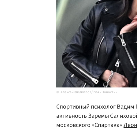
Алексей Филиппов/РИА «Новости»
Спортивный психолог Вадим
активность Заремы Салиховой
московского «Спартака»
Леон