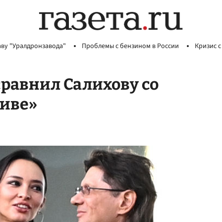
аву "Уралдронзавода"
Проблемы с бензином в России
Кризис с
равнил Салихову со
тиве»