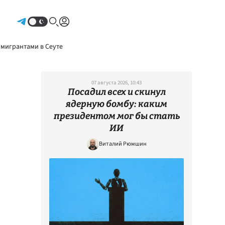
Авторизоваться
 мигрантами в Сеуте
07 августа 2026, 10:43
Посадил всех и скинул
ядерную бомбу: каким
президентом мог бы стать
ИИ
Виталий Рюмшин