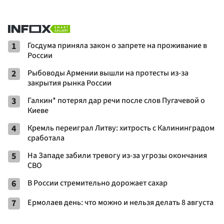
1
Госдума приняла закон о запрете на проживание в
России
2
Рыбоводы Армении вышли на протесты из-за
закрытия рынка России
3
Галкин* потерял дар речи после слов Пугачевой о
Киеве
4
Кремль переиграл Литву: хитрость с Калининградом
сработала
5
На Западе забили тревогу из-за угрозы окончания
СВО
6
В России стремительно дорожает сахар
7
Ермолаев день: что можно и нельзя делать 8 августа