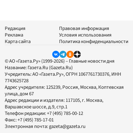
Редакция
Правовая информация
Реклама
Условия использования
Карта сайта
Политика конфиденциальности
© АО «Газета.Ру» (1999-2026) – Главные новости дня
Название:
Газета.Ru
(Gazeta.Ru)
Учредитель:
АО «Газета.Ру»
, ОГРН 1067761730376, ИНН
7743625728
Адрес учредителя: 125239, Россия, Москва, Коптевская
улица, дом 67
Адрес редакции и издателя:
117105
, г.
Москва
,
Варшавское шоссе, д.9, стр.1
Телефон редакции:
+7 (495) 785-00-12
Факс:
+7 (495) 785-17-01
Электронная почта:
gazeta@gazeta.ru