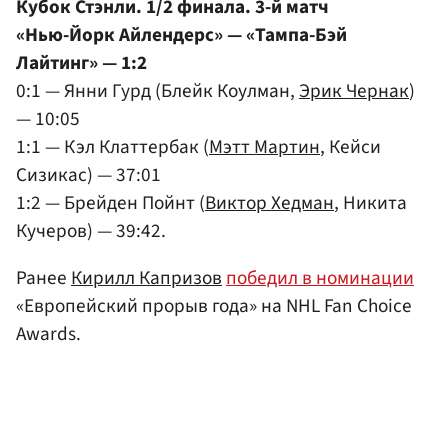
Кубок Стэнли. 1/2 финала. 3-й матч
«Нью-Йорк Айлендерс» — «Тампа-Бэй
Лайтинг» — 1:2
0:1 — Янни Гурд (Блейк Коулман,
Эрик Чернак
)
— 10:05
1:1 — Кэл Клаттербак (
Мэтт Мартин
, Кейси
Сизикас) — 37:01
1:2 — Брейден Пойнт (
Виктор Хедман
, Никита
Кучеров) — 39:42.
Ранее
Кирилл Капризов
победил в номинации
«Европейский прорыв года» на NHL Fan Choice
Awards.