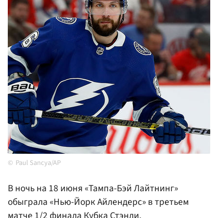
Paul Sancya/AP
В ночь на 18 июня «Тампа-Бэй Лайтнинг»
обыграла «Нью-Йорк Айлендерс» в третьем
матче 1/2 финала Кубка Стэнли.