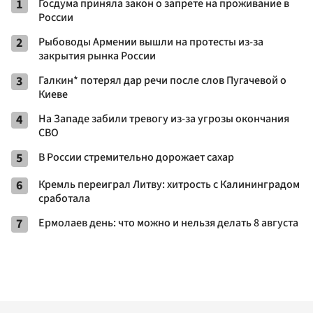
1
Госдума приняла закон о запрете на проживание в
России
2
Рыбоводы Армении вышли на протесты из-за
закрытия рынка России
3
Галкин* потерял дар речи после слов Пугачевой о
Киеве
4
На Западе забили тревогу из-за угрозы окончания
СВО
5
В России стремительно дорожает сахар
6
Кремль переиграл Литву: хитрость с Калининградом
сработала
7
Ермолаев день: что можно и нельзя делать 8 августа