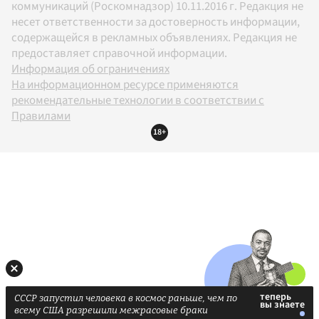
коммуникаций (Роскомнадзор) 10.11.2016 г. Редакция не
несет ответственности за достоверность информации,
содержащейся в рекламных объявлениях. Редакция не
предоставляет справочной информации.
Информация об ограничениях
На информационном ресурсе применяются
рекомендательные технологии в соответствии с
Правилами
18+
СССР запустил человека в космос раньше, чем по
всему США разрешили межрасовые браки