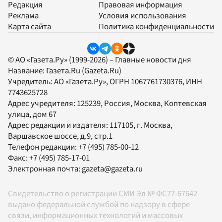
Редакция
Правовая информация
Реклама
Условия использования
Карта сайта
Политика конфиденциальности
© АО «Газета.Ру» (1999-2026) – Главные новости дня
Название:
Газета.Ru
(Gazeta.Ru)
Учредитель:
АО «Газета.Ру»
, ОГРН 1067761730376, ИНН
7743625728
Адрес учредителя: 125239, Россия, Москва, Коптевская
улица, дом 67
Адрес редакции и издателя:
117105
, г.
Москва
,
Варшавское шоссе, д.9, стр.1
Телефон редакции:
+7 (495) 785-00-12
Факс:
+7 (495) 785-17-01
Электронная почта:
gazeta@gazeta.ru
Свидетельство о регистрации СМИ Эл № ФС77-67642
выдано федеральной службой по надзору в сфере
связи, информационных технологий и массовых