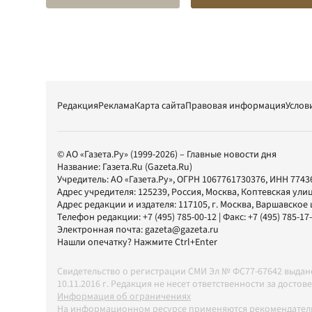
Редакция
Реклама
Карта сайта
Правовая информация
Услов
© АО «Газета.Ру» (1999-2026) – Главные новости дня
Название:
Газета.Ru
(Gazeta.Ru)
Учредитель:
АО «Газета.Ру»
, ОГРН 1067761730376, ИНН 7743
Адрес учредителя: 125239, Россия, Москва, Коптевская улиц
Адрес редакции и издателя:
117105
, г.
Москва
,
Варшавское шо
Телефон редакции:
+7 (495) 785-00-12
| Факс:
+7 (495) 785-17
Электронная почта:
gazeta@gazeta.ru
Нашли опечатку? Нажмите Ctrl+Enter
Свидетельство о регистрации СМИ Эл № ФС77-67642 выда
10.11.2016 г. Редакция не несет ответственности за дос
Информация об ограничениях
На информационном ресурсе применяются рекомендатель