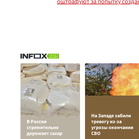
оштрафуют за попытку созда
На Западе забили
В России
тревогу из-за
стремительно
угрозы окончания
дорожает сахар
СВО