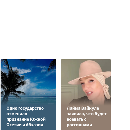
Одно государство
Лайма Вайкуле
В
отменило
заявила, что будет
к
признание Южной
воевать с
С
Осетии и Абхазии
россиянами
с