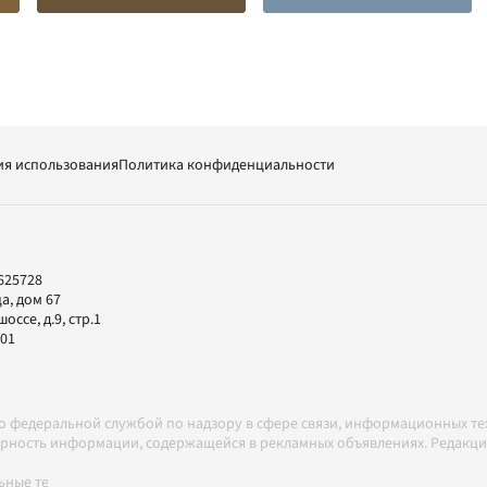
ия использования
Политика конфиденциальности
625728
а, дом 67
ссе, д.9, стр.1
-01
но федеральной службой по надзору в сфере связи, информационных т
товерность информации, содержащейся в рекламных объявлениях. Редак
ные технологии в соответствии с Правилами