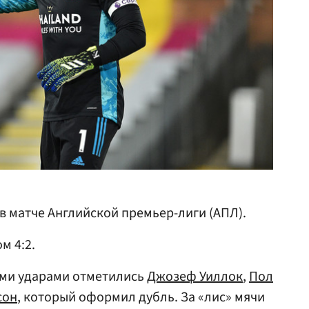
в матче Английской премьер-лиги (АПЛ).
м 4:2.
ыми ударами отметились
Джозеф Уиллок
,
Пол
сон
, который оформил дубль. За «лис» мячи