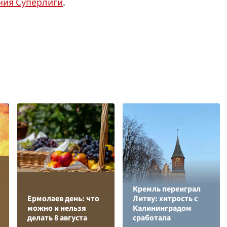
ния Суперлиги
.
Кремль переиграл
Ермолаев день: что
Литву: хитрость с
можно и нельзя
Калининградом
делать 8 августа
сработала