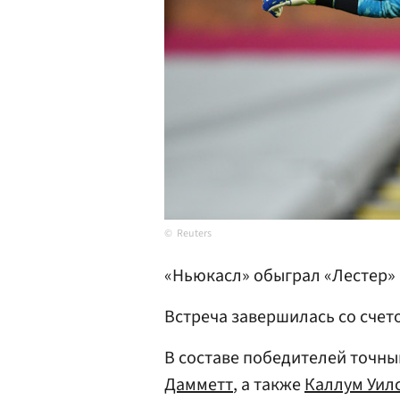
Reuters
«Ньюкасл» обыграл «Лестер» 
Встреча завершилась со счето
В составе победителей точн
Дамметт
, а также
Каллум Уил