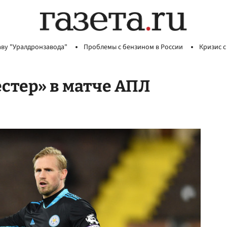
аву "Уралдронзавода"
Проблемы с бензином в России
Кризис с
стер» в матче АПЛ