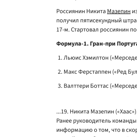
Россиянин Никита
Мазепин
из
получил пятисекундный штра
17-м. Стартовал россиянин п
Формула-1. Гран-при Порту
Льюис Хэмилтон («Мерседе
Макс Ферстаппен («Ред Бул
Валттери Боттас («Мерседе
...19. Никита Мазепин («Хаас»)
Ранее руководитель команды
информацию о том, что в ско