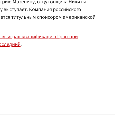
трию Мазепину
, отцу гонщика Никиты
у выступает.
Компания российского
ется титульным спонсором американской
с выиграл квалификацию Гран-при
последний
.