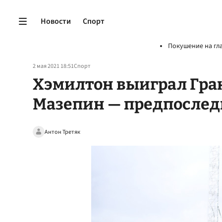
Новости
Спорт
Покушение на гл
2 мая 2021 18:51
Спорт
Хэмилтон выиграл Гра
Мазепин — предпосле
Антон Третяк