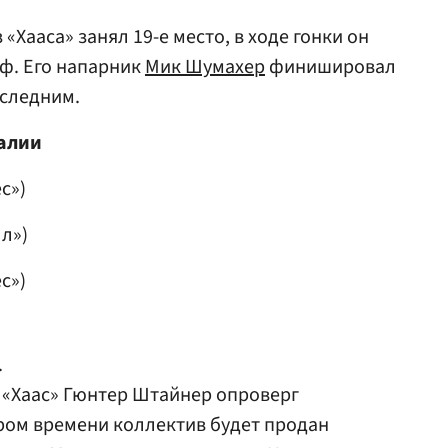
 «Хааса» занял 19-е место, в ходе гонки он
ф. Его напарник
Мик Шумахер
финишировал
оследним.
галии
с»)
л»)
с»)
.
 «Хаас»
Гюнтер Штайнер
опроверг
ром времени коллектив будет продан