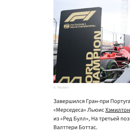
Reuters
Завершился Гран-при Португа
«Мерседеса» Льюис
Хэмилтон
из «Ред Булл», На третьей п
Валттери Боттас.