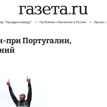
аву "Уралдронзавода"
Проблемы с бензином в России
Кризис с
н-при Португалии,
дний